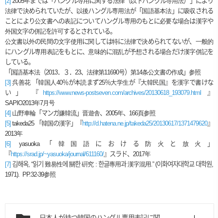
[2]
2005
年までは「ハングル専用に関する法律（以下ハングル専用法）」により
法律で決められていたが、以後ハングル専用法が「国語基本法」に吸収される
ことにより公文書への表記についてハングル専用のもとに必要な場合は漢字や
外国文字の併記を許可するとされている。
公文書以外の民間の文字使用に関しては特に法律で決められてないが、一般的
にハングル専用表記をもとに、意味的に混乱が予想される場合だけ漢字併記を
している。
「国語基本法（
2013
．３．
23
、法律第
11690
号）第
14
条公文書の作成」参照
[3]
呉善花 「韓国人
40
％が本読まず
25
％大学生が『大韓民国』を漢字で書けな
い」 『
https://www.news-postseven.com/archives/20130618_193079.html
』
SAPIO2013
年
7
月号
[4]
山野車輪「マンガ嫌韓流」
晋遊
舎、
2005
年、
166
頁参照
[5]
takeda25
「韓国の漢字」『
http://d.hatena.ne.jp/takeda25/20130617/1371479620
』
2013
年
[6]
yasuoka
「韓国語における防火と放火」
『
https://srad.jp/~yasuoka/journal/611160/
』スラド、
2017
年
[7]
김해옥
, “
읽기
難
易
性
에
關
한
硏究
:
한글
專用
과
漢字混用
.” (
이화여자대학교
대학원
,
1971).
PP.32-39
参照
日本人が持つ韓国のハングル専用表記に関する誤解とその原因.pdf