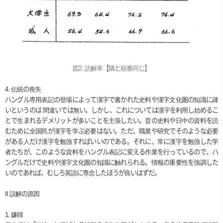
図2. 読解率【隣と順番同じ】
4.
伝統の喪失
ハングル専用表記の登場によって漢字で書かれた史料や漢字文化圏の知識に疎
いというのは 間違いでは無い。しかし、これについては漢字を利用し始めるこ
とで生まれるデメリットが多いことを主張したい。昔の史料や日中の資料を読
むために全国民が漢字を学ぶ必要はない。ただ、職業や研究でそのような必要
がある人だけ漢字を勉強すればいいのである。それに、常に漢字を勉強した学
者たちが、このような資料をハングル表記に変える作業を行っているので、ハ
ングルだけで史料や漢字文化圏の知識に触れられる。情報の重要性を強調した
いのであれば、むしろ英語に専念したほうが良いはずだ。
II
誤解の原因
1.
嫌韓