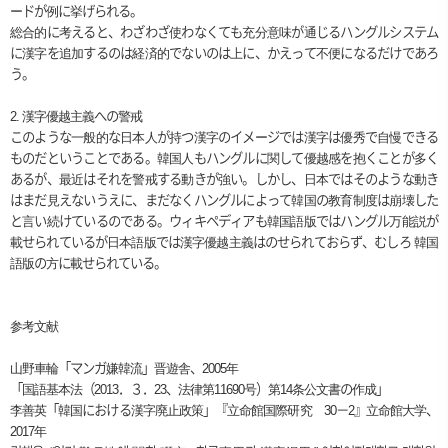
ードが例に挙げられる。
総合的に考えると、わざわざ使わなくても充分意味が通じるハングルシステム
に漢字を追加するのは経済的でないのは上に、かえって不便になるだけであろ
う。
2.
漢字優越主義への警戒
このような一般的な日本人が持つ漢字のイメージでは漢字は優秀で自慢できる
ものだということである。韓国人もハングルに関して優越感を抱くことが多く
あるが、最近はそれを警戒する動きが強い。しかし、日本ではそのような動き
はまだ見えないうえに、まだなくハングルによって韓国の教育制度は崩壊した
と言い続けているのである。ウィキペディアも韓国語版ではハングル万能説が
載せられているが日本語版では漢字優越主義はのせられておらず、むしろ 韓国
語版の方に載せられている。
参考
文献
山野車輪「マンガ嫌韓流」晋遊舎、
2005
年
「国語基本法（
2013
．３．
23
、法律第
11690
号）第
14
条公文書の作成」
李善英「韓
国
における漢字
廃
止政策」『立命館
国
際
研
究
30
－
2
』立命館大
学
、
2017
年