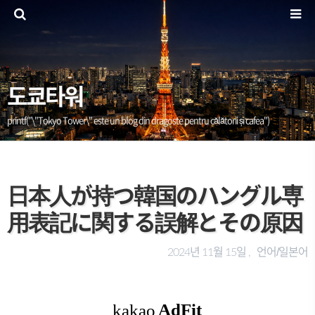
도쿄타워
printf("\"Tokyo Tower\" este un blog din dragoste pentru călătorii și cafea")
日本人が持つ韓国のハングル専
用表記に関する誤解とその原因
언어/일본어
2024년 11월 15일 ,