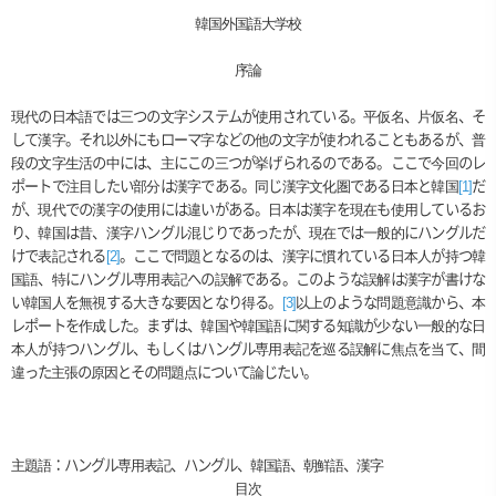
韓国外国語大学校
序論
現代の日本語では三つの文字システムが使用されている。平仮名、片仮名、そ
して漢字。それ以外にもローマ字などの他の文字が使われることもあるが、普
段の文字生活の中には、主にこの三つが挙げられるのである。ここで今回のレ
ポートで注目したい部分は漢字である。同じ漢字文化圏である日本と韓国
[1]
だ
が、現代での漢字の使用には違いがある。日本は漢字を現在も使用しているお
り、韓国は昔、漢字ハングル混じりであったが、現在では一般的にハングルだ
けで表記される
[2]
。ここで問題となるのは、漢字に慣れている日本人が持つ韓
国語、特にハングル専用表記への誤解である。このような誤解は漢字が書けな
い韓国人を無視する大きな要因となり得る。
[3]
以上のような問題意識から、本
レポートを作成した。まずは、韓国や韓国語に関する知識が少ない一般的な日
本人が持つハングル、もしくはハングル専用表記を巡る誤解に焦点を当て、間
違った主張の原因とその問題点について論じたい。
主題語：ハングル専用表記、ハングル、韓国語、朝鮮語、漢字
目次