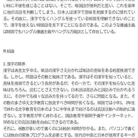
い特に不便を感じることはない。そこで、母国語が便利だと思い、これを基準
に他の言語を判断してしまう。日本人は漢字で意味を把握するのに慣れてい
る。その故に、漢字でなくハングルを使っている韓国を理解できないのこと
で、漢字を使えない韓国語を見下すことになるのである。このような優越主義
は韓国でもハングル優越主義やハングル万能説として存在している。
III
結論
1.
漢字の限界
漢字は表意文字ゆえ、単語の漢字さえ分かれば単語の意味をある程度推測でき
る。しかし、問題はその数と複雑さである。漢字はその漢字を知っていると、
意味を推測できるという長所があるが、その一方で、その漢字を知らないと意
味はもちろん、読むことさえできない。日本語は音読みと訓読みで分かれるう
えに、その中でも様々な読み方を持ってるので、さらに問題となる。また、そ
の数の多さゆえ文字教育に投資すべき時間が長くなる。韓国では小学
1
、
2
年生
で終わる文字教育を日本のように中学生まで続けるのは言語活動への制約に過
ぎない。文字教育が早く終わると、国語教育や新聞予備やインターネット、
SNS
などの言語活動を自由にできるのである。
それに、画数が多いので書くのに比較的 時間がかかる。また、パソコンで書く
には独自の変換プログラムを必要とする。現代の中国と日本が使用するキーボ