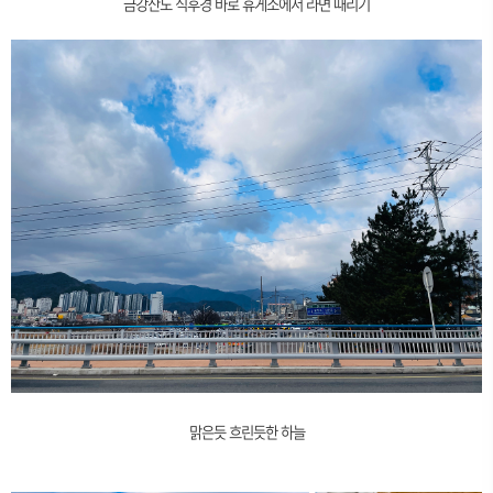
금강산도 식후경 바로 휴게소에서 라면 때리기
맑은듯 흐린듯한 하늘