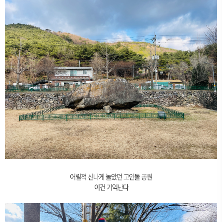
어릴적 신나게 놀았던 고인돌 공원
이건 기억난다