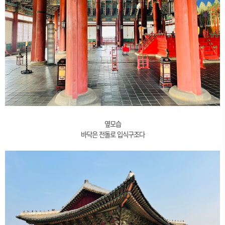
옆모습
바닥은 전돌로 입식구조다