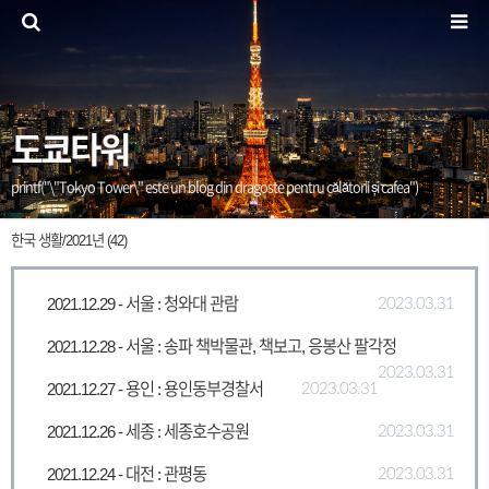
도쿄타워
printf("\"Tokyo Tower\" este un blog din dragoste pentru călătorii și cafea")
한국 생활/2021년 (42)
2021.12.29 - 서울 : 청와대 관람
2023.03.31
2021.12.28 - 서울 : 송파 책박물관, 책보고, 응봉산 팔각정
2023.03.31
2021.12.27 - 용인 : 용인동부경찰서
2023.03.31
2021.12.26 - 세종 : 세종호수공원
2023.03.31
2021.12.24 - 대전 : 관평동
2023.03.31