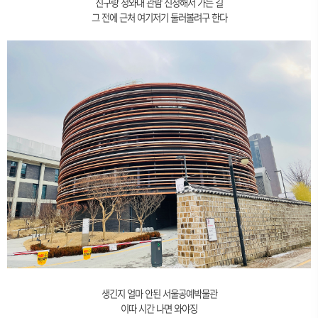
친구랑 청와대 관람 신청해서 가는 길
그 전에 근처 여기저기 둘러볼려구 한다
생긴지 얼마 안된 서울공예박물관
이따 시간 나면 와야징