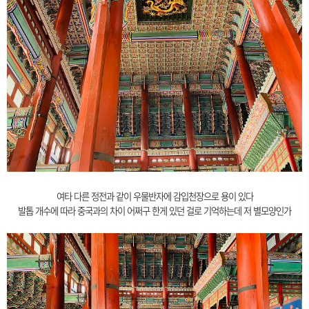
여타 다른 정전과 같이 우물반자에 감입천장으로 용이 있다
발톱 개수에 따라 중국과의 차이 어쩌구 한게 있던 걸로 기억하는데 저 별모양인가