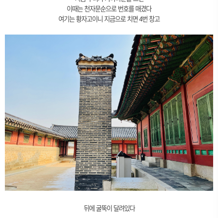
이때는 천자문순으로 번호를 매겼다
여기는 황자고이니 지금으로 치면 4번 창고
뒤에 굴뚝이 달려있다