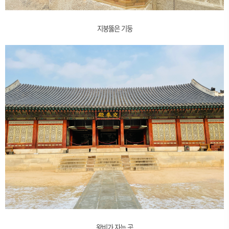
지붕뚫은 기둥
왕비가 자는 곳