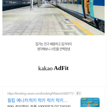
집가는 친구 배웅하고 집가야지
생각해보니 사진을 안찍었넹
https://booking.naver.com/booking/5/bizes/1660772
광고
필립 예니카:럭키 럭키 럭키 럭키함을
수집하는 전시
50% 럭키할인, 작품 100여점과 미디어아트