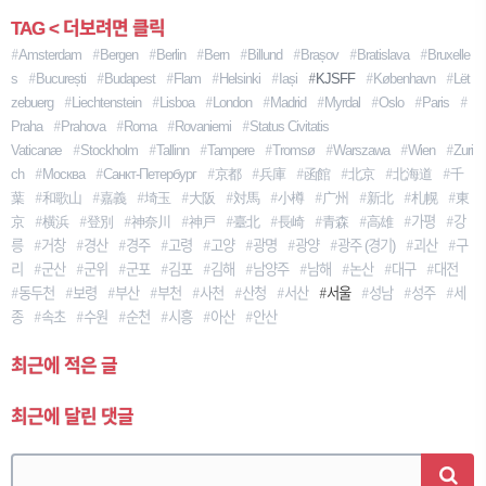
TAG < 더보려면 클릭
Amsterdam
Bergen
Berlin
Bern
Billund
Brașov
Bratislava
Bruxelle
S
București
Budapest
Flam
Helsinki
Iași
KJSFF
København
Lët
Zebuerg
Liechtenstein
Lisboa
London
Madrid
Myrdal
Oslo
Paris
Praha
Prahova
Roma
Rovaniemi
Status Civitatis
Vaticanæ
Stockholm
Tallinn
Tampere
Tromsø
Warszawa
Wien
Zuri
Ch
Москва
Санкт-Петербург
京都
兵庫
函館
北京
北海道
千
葉
和歌山
嘉義
埼玉
大阪
対馬
小樽
广州
新北
札幌
東
京
横浜
登別
神奈川
神戸
臺北
長崎
青森
高雄
가평
강
릉
거창
경산
경주
고령
고양
광명
광양
광주 (경기)
괴산
구
리
군산
군위
군포
김포
김해
남양주
남해
논산
대구
대전
동두천
보령
부산
부천
사천
산청
서산
서울
성남
성주
세
종
속초
수원
순천
시흥
아산
안산
최근에 적은 글
최근에 달린 댓글