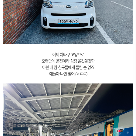
이제 차타구 고양으로
오랜만에 운전이라 심장 쫄깃쫄깃함
이런 내 맘 친구들에게 들킨 순 없죠
얘들아 나만 믿어 (ㅎㄷㄷ)