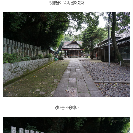
빗방울이 똑똑 떨어졌다
경내는 조용하다