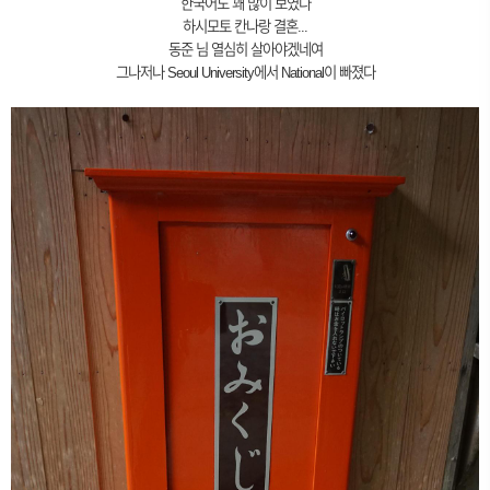
한국어도 꽤 많이 보였다
하시모토 칸나랑 결혼...
동준 님 열심히 살아야겠네여
그나저나 Seoul University에서 National이 빠졌다