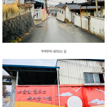
뚜벅뚜벅 내려오는 길