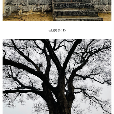
옥녀봉 봉수대