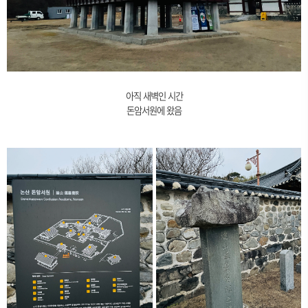
아직 새벽인 시간
돈암서원에 왔음