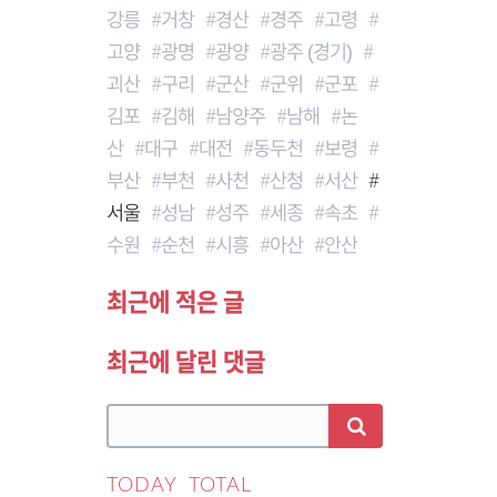
강릉
거창
경산
경주
고령
고양
광명
광양
광주 (경기)
괴산
구리
군산
군위
군포
김포
김해
남양주
남해
논
산
대구
대전
동두천
보령
부산
부천
사천
산청
서산
서울
성남
성주
세종
속초
수원
순천
시흥
아산
안산
최근에 적은 글
최근에 달린 댓글
TODAY
TOTAL