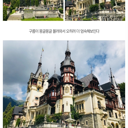
구름이 몽글몽글 몰려와서 오히려 더 엄숙해보인다