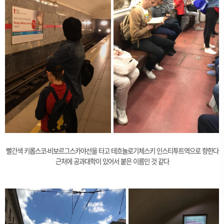
빨간색 키롭스코-비보르그스카야선을 타고 테흐놀로기체스키 인스티투트역으로 향한다
근처에 공과대학이 있어서 붙은 이름인 것 같다