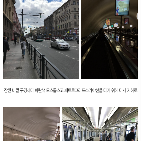
잠깐 바깥 구경하다 파란색 모스콥스코-페트로그라드스카야선을 타기 위해 다시 지하로