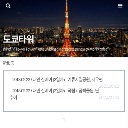
도쿄타워
printf("\"Tokyo Tower\" este un blog din dragoste pentru călătorii și cafea")
新北 (2)
2018.02.22 / 대만 신베이 (3일차) - 예류지질공원, 지우펀
2020.10.22
2018.02.22 / 대만 신베이 (2일차) - 국립고궁박물원, 단
수이
2020.10.20
1