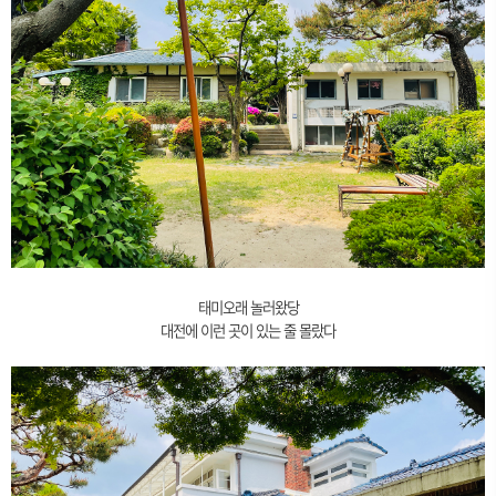
태미오래 놀러왔당
대전에 이런 곳이 있는 줄 몰랐다