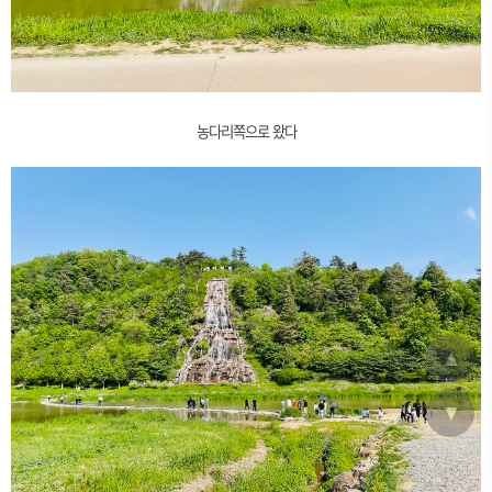
농다리쪽으로 왔다
▲
▼