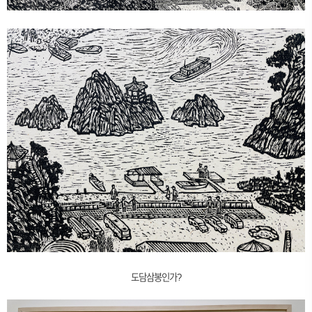
도담삼봉인가?