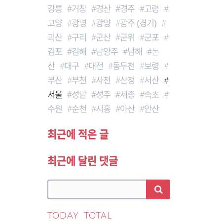
강릉
거창
경산
경주
고령
고양
광명
광양
광주 (경기)
괴산
구리
군산
군위
군포
김포
김해
남양주
남해
논
산
대구
대전
동두천
보령
부산
부천
사천
산청
서산
서울
성남
성주
세종
속초
수원
순천
시흥
아산
안산
최근에 적은 글
최근에 달린 댓글
TODAY
TOTAL