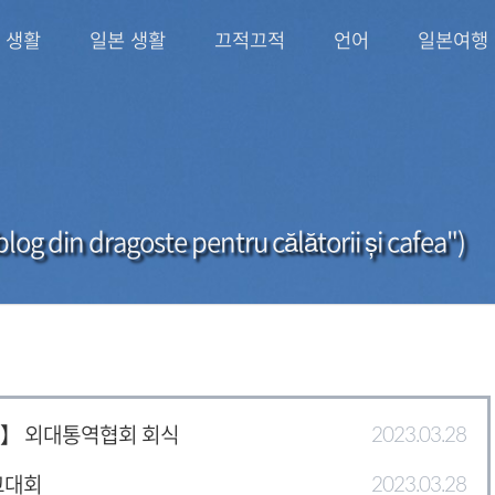
 생활
일본 생활
끄적끄적
언어
일본여행
log din dragoste pentru călătorii și cafea")
-2기】 외대통역협회 회식
2023.03.28
보고대회
2023.03.28