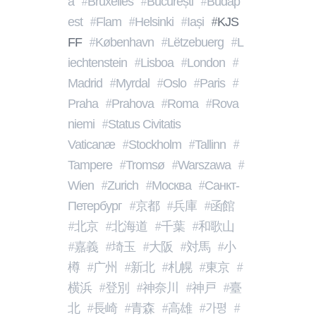
A
Bruxelles
București
Budap
Est
Flam
Helsinki
Iași
KJS
FF
København
Lëtzebuerg
L
Iechtenstein
Lisboa
London
Madrid
Myrdal
Oslo
Paris
Praha
Prahova
Roma
Rova
Niemi
Status Civitatis
Vaticanæ
Stockholm
Tallinn
Tampere
Tromsø
Warszawa
Wien
Zurich
Москва
Санкт-
Петербург
京都
兵庫
函館
北京
北海道
千葉
和歌山
嘉義
埼玉
大阪
対馬
小
樽
广州
新北
札幌
東京
横浜
登別
神奈川
神戸
臺
北
長崎
青森
高雄
가평