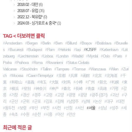
2018.02 - 대만
(6)
2018.07 - 유럽
(35)
2022.12 - 북유럽*
(0)
2024.03 - 싱가포르 & 중국*
(1)
TAG < 더보려면 클릭
Amsterdam
Bergen
Berlin
Bern
Billund
Brașov
Bratislava
Bruxelle
S
București
Budapest
Flam
Helsinki
Iași
KJSFF
København
Lët
Zebuerg
Liechtenstein
Lisboa
London
Madrid
Myrdal
Oslo
Paris
Praha
Prahova
Roma
Rovaniemi
Status Civitatis
Vaticanæ
Stockholm
Tallinn
Tampere
Tromsø
Warszawa
Wien
Zuri
Ch
Москва
Санкт-Петербург
京都
兵庫
函館
北京
北海道
千
葉
和歌山
嘉義
埼玉
大阪
対馬
小樽
广州
新北
札幌
東
京
横浜
登別
神奈川
神戸
臺北
長崎
青森
高雄
가평
강
릉
거창
경산
경주
고령
고양
광명
광양
광주 (경기)
괴산
구
리
군산
군위
군포
김포
김해
남양주
남해
논산
대구
대전
동두천
보령
부산
부천
사천
산청
서산
서울
성남
성주
세
종
속초
수원
순천
시흥
아산
안산
최근에 적은 글