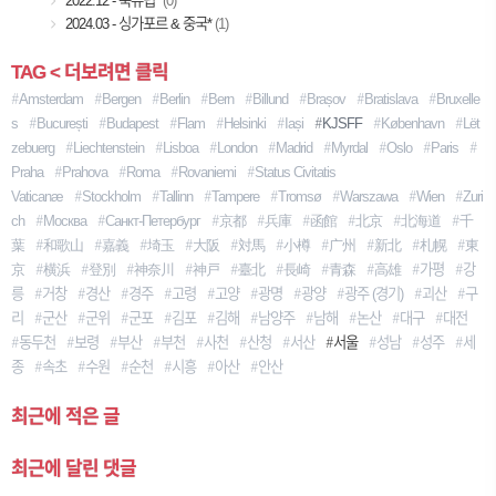
2022.12 - 북유럽*
(0)
2024.03 - 싱가포르 & 중국*
(1)
TAG < 더보려면 클릭
Amsterdam
Bergen
Berlin
Bern
Billund
Brașov
Bratislava
Bruxelle
S
București
Budapest
Flam
Helsinki
Iași
KJSFF
København
Lët
Zebuerg
Liechtenstein
Lisboa
London
Madrid
Myrdal
Oslo
Paris
Praha
Prahova
Roma
Rovaniemi
Status Civitatis
Vaticanæ
Stockholm
Tallinn
Tampere
Tromsø
Warszawa
Wien
Zuri
Ch
Москва
Санкт-Петербург
京都
兵庫
函館
北京
北海道
千
葉
和歌山
嘉義
埼玉
大阪
対馬
小樽
广州
新北
札幌
東
京
横浜
登別
神奈川
神戸
臺北
長崎
青森
高雄
가평
강
릉
거창
경산
경주
고령
고양
광명
광양
광주 (경기)
괴산
구
리
군산
군위
군포
김포
김해
남양주
남해
논산
대구
대전
동두천
보령
부산
부천
사천
산청
서산
서울
성남
성주
세
종
속초
수원
순천
시흥
아산
안산
최근에 적은 글
최근에 달린 댓글