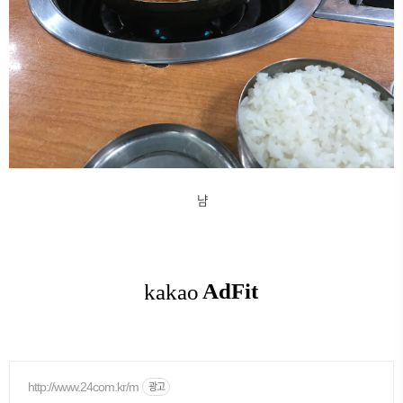
냠
http://www.24com.kr/m
광고