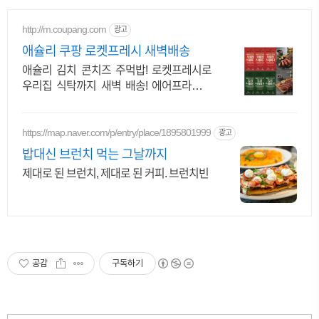
http://m.coupang.com
광고
애슐리 쿠팡 로켓프레시 새벽배송
애슐리 김치 콘치즈 주먹밥! 로켓프레시로
우리집 식탁까지 새벽 배송! 에어프라이어
겉바속촉 통살 치킨. 닭다리살의 부드럽고
쫄깃한 맛!
https://map.naver.com/p/entry/place/1895801999
광고
밥대신 브런치 먹는 그날까지
제대로 된 브런치, 제대로 된 커피. 브런치빈
공감
구독하기