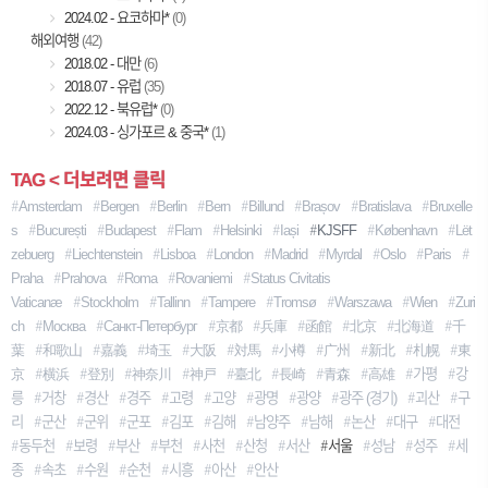
2024.02 - 요코하마*
(0)
해외여행
(42)
2018.02 - 대만
(6)
2018.07 - 유럽
(35)
2022.12 - 북유럽*
(0)
2024.03 - 싱가포르 & 중국*
(1)
TAG < 더보려면 클릭
Amsterdam
Bergen
Berlin
Bern
Billund
Brașov
Bratislava
Bruxelle
S
București
Budapest
Flam
Helsinki
Iași
KJSFF
København
Lët
Zebuerg
Liechtenstein
Lisboa
London
Madrid
Myrdal
Oslo
Paris
Praha
Prahova
Roma
Rovaniemi
Status Civitatis
Vaticanæ
Stockholm
Tallinn
Tampere
Tromsø
Warszawa
Wien
Zuri
Ch
Москва
Санкт-Петербург
京都
兵庫
函館
北京
北海道
千
葉
和歌山
嘉義
埼玉
大阪
対馬
小樽
广州
新北
札幌
東
京
横浜
登別
神奈川
神戸
臺北
長崎
青森
高雄
가평
강
릉
거창
경산
경주
고령
고양
광명
광양
광주 (경기)
괴산
구
리
군산
군위
군포
김포
김해
남양주
남해
논산
대구
대전
동두천
보령
부산
부천
사천
산청
서산
서울
성남
성주
세
종
속초
수원
순천
시흥
아산
안산